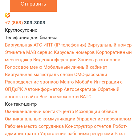
Отправить
+7 (863)
303-3003
Круглосуточно
Телефония для бизнеса
Виртуальная АТС
ИПТ (IP-телефония)
Виртуальный номер
Этикетка
МАВ сервис
Карусель номеров
Корпоративный
мессенджер
Видеоконференции
Запись разговоров
Голосовое меню
Мобильный личный кабинет
Виртуальная магистраль связи
СМС-рассылки
Распределение звонков
Манго Мобайл
Интеграция с
ОПДкРК
Автоинформатор
Автосекретарь
Обратный
звонок с сайта
Все возможности ВАТС
Контакт-центр
Омниканальный контакт-центр
Исходящий обзвон
Омниканальные коммуникации
Управление персоналом
Рабочее место сотрудника
Конструктор отчетов
Робот-
администратор
Управление рабочими ресурсами
База