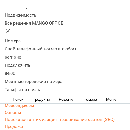
Колл-центр
Статьи, обзоры, ТОПы, идеи и советы для развития
Недвижимость
бизнеса. Энциклопедия маркетолога, Основы -
Все решения MANGO OFFICE
актуальная, живая и понятная информация доступным
языком.
Номера
CRM маркетинг
Свой телефонный номер в любом
Аналитика
Веб-аналитика
регионе
Веб-разработка
Подключить
Контекстная реклама
8-800
Google Adwords (ADS)
Местные городские номера
Яндекс Директ
Тарифы на связь
Контент-маркетинг
Поиск
Продукты
Решения
Номера
Меню
Мессенджеры
Основы
Поисковая оптимизация, продвижение сайтов (SEO)
Продажи