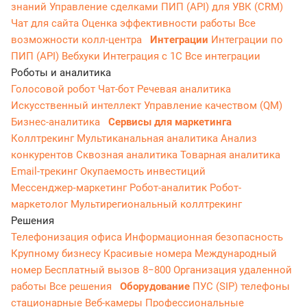
знаний
Управление сделками
ПИП (API) для УВК (CRM)
Чат для сайта
Оценка эффективности работы
Все
возможности колл-центра
Интеграции
Интеграции по
ПИП (API)
Вебхуки
Интеграция с 1С
Все интеграции
Роботы и аналитика
Голосовой робот
Чат-бот
Речевая аналитика
Искусственный интеллект
Управление качеством (QM)
Бизнес-аналитика
Сервисы для маркетинга
Коллтрекинг
Мультиканальная аналитика
Анализ
конкурентов
Сквозная аналитика
Товарная аналитика
Email-трекинг
Окупаемость инвестиций
Мессенджер‑маркетинг
Робот-аналитик
Робот-
маркетолог
Мультирегиональный коллтрекинг
Решения
Телефонизация офиса
Информационная безопасность
Крупному бизнесу
Красивые номера
Международный
номер
Бесплатный вызов 8−800
Организация удаленной
работы
Все решения
Оборудование
ПУС (SIP) телефоны
стационарные
Веб-камеры
Профессиональные