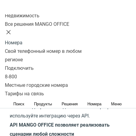
Колл-центр
Недвижимость
Сервисы MANGO OFFICE легко и просто
Все решения MANGO OFFICE
интегрировать с самыми популярными CRM-
системами и другими офисными приложениями:
Номера
300+ готовых интеграций доступны для
Свой телефонный номер в любом
подключения, в них реализованы самые
регионе
востребованные клиентами сценарии.
Подключить
8-800
Если подходящей готовой интеграции с
Местные городские номера
экосистемой MANGO OFFICE в списке нет, и вам
Тарифы на связь
нужно решение с высокой функциональностью и
Поиск
Продукты
Решения
Номера
Меню
тонкой подстройкой под ваши бизнес-процессы —
используйте интеграцию через API.
API MANGO OFFICE позволяет реализовать
сценарии любой сложности