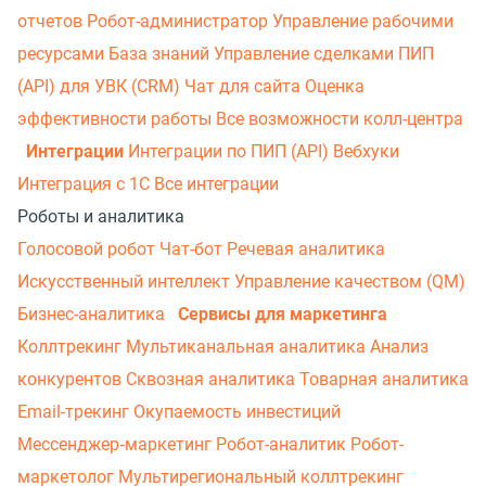
отчетов
Робот-администратор
Управление рабочими
ресурсами
База знаний
Управление сделками
ПИП
(API) для УВК (CRM)
Чат для сайта
Оценка
эффективности работы
Все возможности колл-центра
Интеграции
Интеграции по ПИП (API)
Вебхуки
Интеграция с 1С
Все интеграции
Роботы и аналитика
Голосовой робот
Чат-бот
Речевая аналитика
Искусственный интеллект
Управление качеством (QM)
Бизнес-аналитика
Сервисы для маркетинга
Коллтрекинг
Мультиканальная аналитика
Анализ
конкурентов
Сквозная аналитика
Товарная аналитика
Email-трекинг
Окупаемость инвестиций
Мессенджер‑маркетинг
Робот-аналитик
Робот-
маркетолог
Мультирегиональный коллтрекинг