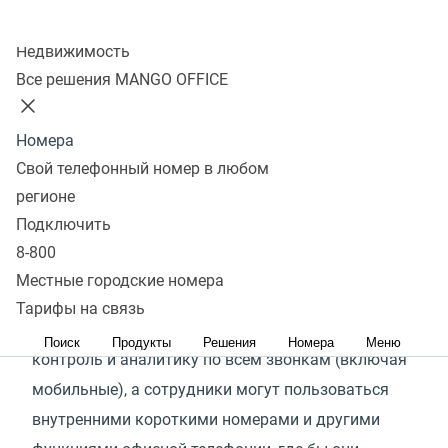
Колл-центр
Узнать подробнее
Недвижимость
Все решения MANGO OFFICE
Что такое Mango Mobile?
Номера
Свой телефонный номер в любом
Mango Mobile — это FMC-решение
(
Fixed-Mobile
регионе
Convergence), превращающее обычный
Подключить
8-800
мобильный телефон в полноценный офисный
Местные городские номера
номер со всеми возможностями АТС.
Тарифы на связь
В результате руководитель получает полный
Поиск
Продукты
Решения
Номера
Меню
контроль и аналитику по всем звонкам
(
включая
мобильные), а сотрудники могут пользоваться
внутренними короткими номерами и другими