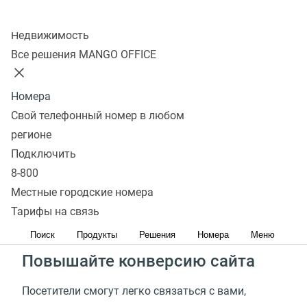
Подключить
Колл-центр
Недвижимость
Все решения MANGO OFFICE
Установите виджет
Обратного звонка
Номера
Свой телефонный номер в любом
Увеличьте количество звонков
регионе
Подключить
Потенциальные клиенты могут уйти и выбрать
8-800
конкурентов, так как не смогли связаться с Вами.
Местные городские номера
Сервис обратного звонка— отличная возможность
Тарифы на связь
не упускать таких клиентов
Поиск
Продукты
Решения
Номера
Меню
Повышайте конверсию сайта
Посетители смогут легко связаться с вами,