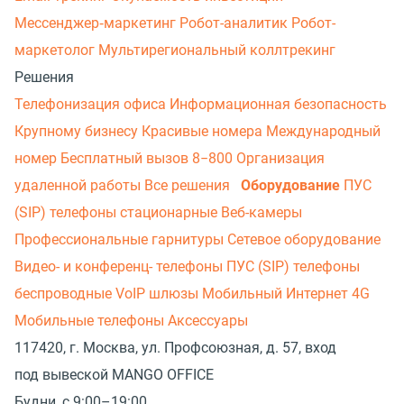
Мессенджер‑маркетинг
Робот-аналитик
Робот-
маркетолог
Мультирегиональный коллтрекинг
Решения
Телефонизация офиса
Информационная безопасность
Крупному бизнесу
Красивые номера
Международный
номер
Бесплатный вызов 8−800
Организация
удаленной работы
Все решения
Оборудование
ПУС
(SIP) телефоны стационарные
Веб-камеры
Профессиональные гарнитуры
Сетевое оборудование
Видео- и конференц- телефоны
ПУС (SIP) телефоны
беспроводные
VoIP шлюзы
Мобильный Интернет 4G
Мобильные телефоны
Аксессуары
117420, г. Москва, ул. Профсоюзная, д. 57, вход
под вывеской MANGO OFFICE
Будни, с 9:00–19:00