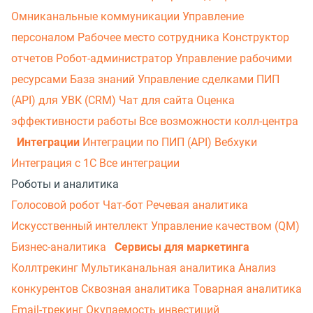
Омниканальные коммуникации
Управление
персоналом
Рабочее место сотрудника
Конструктор
отчетов
Робот-администратор
Управление рабочими
ресурсами
База знаний
Управление сделками
ПИП
(API) для УВК (CRM)
Чат для сайта
Оценка
эффективности работы
Все возможности колл-центра
Интеграции
Интеграции по ПИП (API)
Вебхуки
Интеграция с 1С
Все интеграции
Роботы и аналитика
Голосовой робот
Чат-бот
Речевая аналитика
Искусственный интеллект
Управление качеством (QM)
Бизнес-аналитика
Сервисы для маркетинга
Коллтрекинг
Мультиканальная аналитика
Анализ
конкурентов
Сквозная аналитика
Товарная аналитика
Email-трекинг
Окупаемость инвестиций