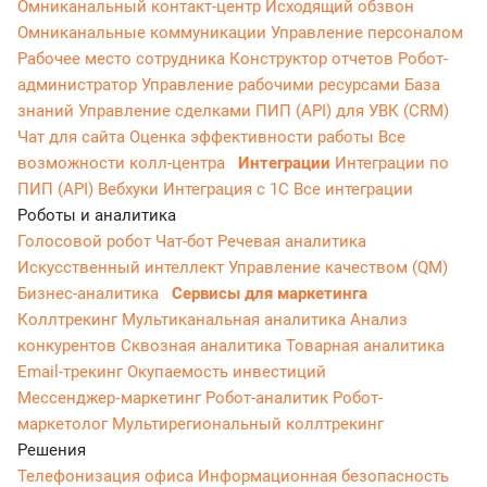
Омниканальный контакт-центр
Исходящий обзвон
Омниканальные коммуникации
Управление персоналом
Рабочее место сотрудника
Конструктор отчетов
Робот-
администратор
Управление рабочими ресурсами
База
знаний
Управление сделками
ПИП (API) для УВК (CRM)
Чат для сайта
Оценка эффективности работы
Все
возможности колл-центра
Интеграции
Интеграции по
ПИП (API)
Вебхуки
Интеграция с 1С
Все интеграции
Роботы и аналитика
Голосовой робот
Чат-бот
Речевая аналитика
Искусственный интеллект
Управление качеством (QM)
Бизнес-аналитика
Сервисы для маркетинга
Коллтрекинг
Мультиканальная аналитика
Анализ
конкурентов
Сквозная аналитика
Товарная аналитика
Email-трекинг
Окупаемость инвестиций
Мессенджер‑маркетинг
Робот-аналитик
Робот-
маркетолог
Мультирегиональный коллтрекинг
Решения
Телефонизация офиса
Информационная безопасность