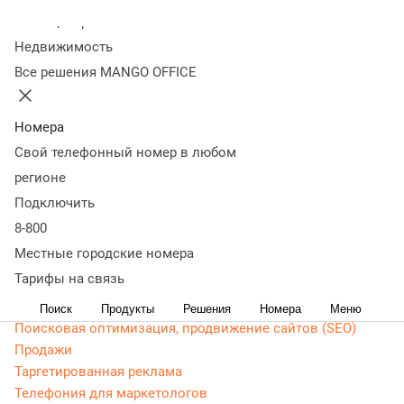
Колл-центр
CRM маркетинг все что необходимо знать для успешного
Недвижимость
применения
Все решения MANGO OFFICE
CRM маркетинг
Аналитика
Номера
Веб-аналитика
Свой телефонный номер в любом
Веб-разработка
Контекстная реклама
регионе
Google Adwords (ADS)
Подключить
Яндекс Директ
8-800
Контент-маркетинг
Местные городские номера
Тарифы на связь
Мессенджеры
Основы
Поиск
Продукты
Решения
Номера
Меню
Поисковая оптимизация, продвижение сайтов (SEO)
Продажи
Таргетированная реклама
Телефония для маркетологов