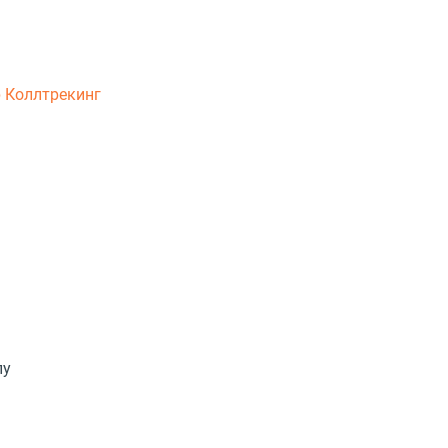
р
Коллтрекинг
пу