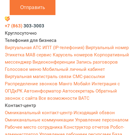
Отправить
+7 (863)
303-3003
Круглосуточно
Телефония для бизнеса
Виртуальная АТС
ИПТ (IP-телефония)
Виртуальный номер
Этикетка
МАВ сервис
Карусель номеров
Корпоративный
мессенджер
Видеоконференции
Запись разговоров
Голосовое меню
Мобильный личный кабинет
Виртуальная магистраль связи
СМС-рассылки
Распределение звонков
Манго Мобайл
Интеграция с
ОПДкРК
Автоинформатор
Автосекретарь
Обратный
звонок с сайта
Все возможности ВАТС
Контакт-центр
Омниканальный контакт-центр
Исходящий обзвон
Омниканальные коммуникации
Управление персоналом
Рабочее место сотрудника
Конструктор отчетов
Робот-
администратор
Управление рабочими ресурсами
База