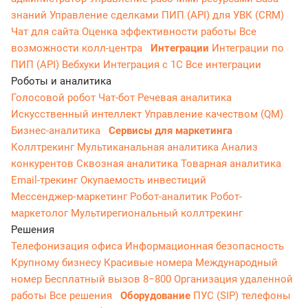
знаний
Управление сделками
ПИП (API) для УВК (CRM)
Чат для сайта
Оценка эффективности работы
Все
возможности колл-центра
Интеграции
Интеграции по
ПИП (API)
Вебхуки
Интеграция с 1С
Все интеграции
Роботы и аналитика
Голосовой робот
Чат-бот
Речевая аналитика
Искусственный интеллект
Управление качеством (QM)
Бизнес-аналитика
Сервисы для маркетинга
Коллтрекинг
Мультиканальная аналитика
Анализ
конкурентов
Сквозная аналитика
Товарная аналитика
Email-трекинг
Окупаемость инвестиций
Мессенджер‑маркетинг
Робот-аналитик
Робот-
маркетолог
Мультирегиональный коллтрекинг
Решения
Телефонизация офиса
Информационная безопасность
Крупному бизнесу
Красивые номера
Международный
номер
Бесплатный вызов 8−800
Организация удаленной
работы
Все решения
Оборудование
ПУС (SIP) телефоны