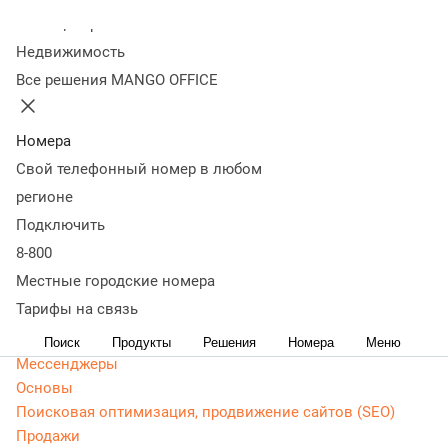
Колл-центр
Статьи, обзоры, ТОПы, идеи и советы для развития
Недвижимость
бизнеса. Энциклопедия маркетолога, Контекстная
Все решения MANGO OFFICE
реклама - актуальная, живая и понятная информация
доступным языком.
Номера
CRM маркетинг
Свой телефонный номер в любом
Аналитика
Веб-аналитика
регионе
Веб-разработка
Подключить
Контекстная реклама
8-800
Google Adwords (ADS)
Местные городские номера
Яндекс Директ
Тарифы на связь
Контент-маркетинг
Поиск
Продукты
Решения
Номера
Меню
Мессенджеры
Основы
Поисковая оптимизация, продвижение сайтов (SEO)
Продажи