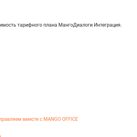
оимость тарифного плана МангоДиалоги Интеграция.
справляем вместе с MANGO OFFICE
о