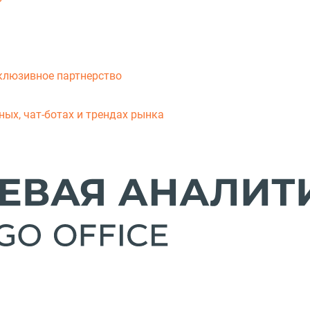
клюзивное партнерство
ых, чат-ботах и трендах рынка