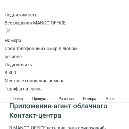
центра во многом зависит продуктивность работы
Колл-центр
операторов и качество обслуживания клиентов.
Недвижимость
Стоимость
Узнать подробнее
Все решения MANGO OFFICE
Номера
Из чего состоит рабочее
Свой телефонный номер в любом
место оператора колл-
регионе
Подключить
центра
8-800
Местные городские номера
На рабочем компьютере оператора работают
Тарифы на связь
несколько приложений.
Поиск
Продукты
Решения
Номера
Меню
Приложение-агент облачного
Контакт-центра
В MANGO OFFICE есть два типа приложений-