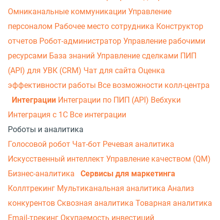
Омниканальные коммуникации
Управление
персоналом
Рабочее место сотрудника
Конструктор
отчетов
Робот-администратор
Управление рабочими
ресурсами
База знаний
Управление сделками
ПИП
(API) для УВК (CRM)
Чат для сайта
Оценка
эффективности работы
Все возможности колл-центра
Интеграции
Интеграции по ПИП (API)
Вебхуки
Интеграция с 1С
Все интеграции
Роботы и аналитика
Голосовой робот
Чат-бот
Речевая аналитика
Искусственный интеллект
Управление качеством (QM)
Бизнес-аналитика
Сервисы для маркетинга
Коллтрекинг
Мультиканальная аналитика
Анализ
конкурентов
Сквозная аналитика
Товарная аналитика
Email-трекинг
Окупаемость инвестиций