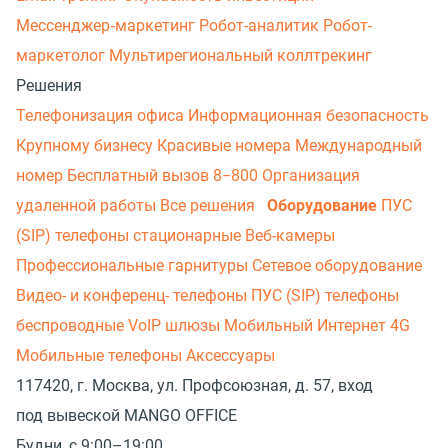
Мессенджер‑маркетинг
Робот-аналитик
Робот-
маркетолог
Мультирегиональный коллтрекинг
Решения
Телефонизация офиса
Информационная безопасность
Крупному бизнесу
Красивые номера
Международный
номер
Бесплатный вызов 8−800
Организация
удаленной работы
Все решения
Оборудование
ПУС
(SIP) телефоны стационарные
Веб-камеры
Профессиональные гарнитуры
Сетевое оборудование
Видео- и конференц- телефоны
ПУС (SIP) телефоны
беспроводные
VoIP шлюзы
Мобильный Интернет 4G
Мобильные телефоны
Аксессуары
117420, г. Москва, ул. Профсоюзная, д. 57, вход
под вывеской MANGO OFFICE
Будни, с 9:00–19:00