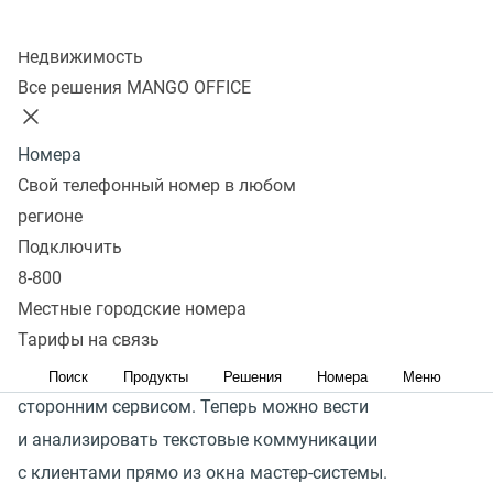
Колл-центр
Подключить
Недвижимость
Все решения MANGO OFFICE
Компаниям среднего и крупного бизнеса удобно
Номера
иметь необходимые инструменты в едином окне своей
Свой телефонный номер в любом
CRM-системы. Доступ к функциям Контакт-центра
регионе
прямо из окна платформы позволяет не терять лиды
Подключить
и ускорить работу с клиентами.
8-800
Открытое API позволяет использовать функции
Местные городские номера
Тарифы на связь
Контакт-центра MANGO OFFICE во внешних системах
и настраивать интеграцию практически с любым
Поиск
Продукты
Решения
Номера
Меню
сторонним сервисом. Теперь можно вести
и анализировать текстовые коммуникации
с клиентами прямо из окна мастер-системы.