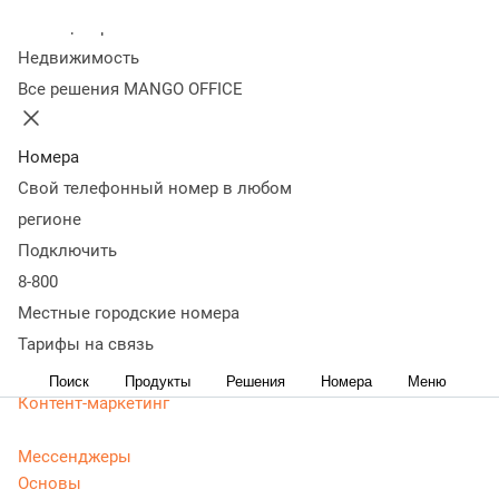
маркетологов
Колл-центр
Недвижимость
Все решения MANGO OFFICE
Статьи, обзоры, ТОПы, идеи и советы для развития
бизнеса. Энциклопедия маркетолога, Телефония для
маркетологов - актуальная, живая и понятная
Номера
информация доступным языком.
Свой телефонный номер в любом
CRM маркетинг
регионе
Аналитика
Подключить
Веб-аналитика
8-800
Веб-разработка
Местные городские номера
Контекстная реклама
Тарифы на связь
Google Adwords (ADS)
Яндекс Директ
Поиск
Продукты
Решения
Номера
Меню
Контент-маркетинг
Мессенджеры
Основы