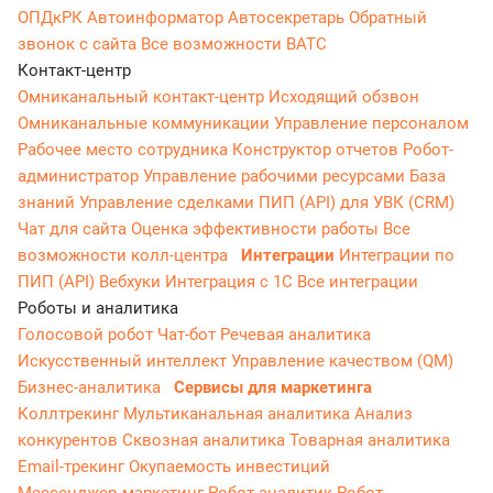
ОПДкРК
Автоинформатор
Автосекретарь
Обратный
звонок с сайта
Все возможности ВАТС
Контакт-центр
Омниканальный контакт-центр
Исходящий обзвон
Омниканальные коммуникации
Управление персоналом
Рабочее место сотрудника
Конструктор отчетов
Робот-
администратор
Управление рабочими ресурсами
База
знаний
Управление сделками
ПИП (API) для УВК (CRM)
Чат для сайта
Оценка эффективности работы
Все
возможности колл-центра
Интеграции
Интеграции по
ПИП (API)
Вебхуки
Интеграция с 1С
Все интеграции
Роботы и аналитика
Голосовой робот
Чат-бот
Речевая аналитика
Искусственный интеллект
Управление качеством (QM)
Бизнес-аналитика
Сервисы для маркетинга
Коллтрекинг
Мультиканальная аналитика
Анализ
конкурентов
Сквозная аналитика
Товарная аналитика
Email-трекинг
Окупаемость инвестиций
Мессенджер‑маркетинг
Робот-аналитик
Робот-