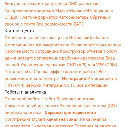
Виртуальная магистраль связи
СМС-рассылки
Распределение звонков
Манго Мобайл
Интеграция с
ОПДкРК
Автоинформатор
Автосекретарь
Обратный
звонок с сайта
Все возможности ВАТС
Контакт-центр
Омниканальный контакт-центр
Исходящий обзвон
Омниканальные коммуникации
Управление персоналом
Рабочее место сотрудника
Конструктор отчетов
Робот-
администратор
Управление рабочими ресурсами
База
знаний
Управление сделками
ПИП (API) для УВК (CRM)
Чат для сайта
Оценка эффективности работы
Все
возможности колл-центра
Интеграции
Интеграции по
ПИП (API)
Вебхуки
Интеграция с 1С
Все интеграции
Роботы и аналитика
Голосовой робот
Чат-бот
Речевая аналитика
Искусственный интеллект
Управление качеством (QM)
Бизнес-аналитика
Сервисы для маркетинга
Коллтрекинг
Мультиканальная аналитика
Анализ
конкурентов
Сквозная аналитика
Товарная аналитика