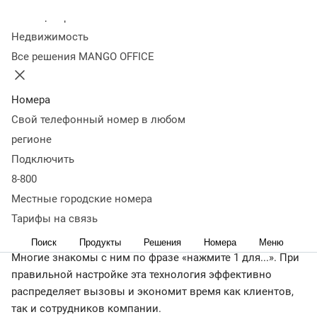
бизнеса
Колл-центр
Недвижимость
Все решения MANGO OFFICE
07 октября 2025
12 341
Оглавление
Что такое IVR (голосовое меню)
Как работает
Номера
технология
Какие функции у IVR
Виды голосового
Свой телефонный номер в любом
меню
Преимущества голосового меню для
регионе
бизнеса
Принцип работы голосового меню
Как
Подключить
подключить и настроить IVR
Вывод
8-800
← Журнал
Местные городские номера
Голосовое меню, или IVR (Interactive Voice Response,
Тарифы на связь
интерактивное голосовое меню) — это автоматическая
система для обработки входящих телефонных звонков.
Поиск
Продукты
Решения
Номера
Меню
Многие знакомы с ним по фразе «нажмите 1 для...». При
правильной настройке эта технология эффективно
распределяет вызовы и экономит время как клиентов,
так и сотрудников компании.