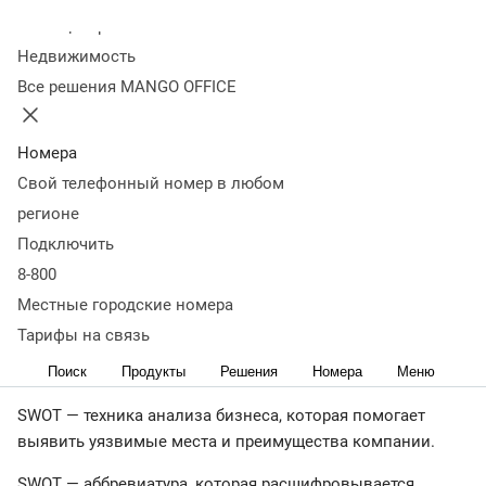
Оглавление
Колл-центр
Что такое SWOT
Задачи и цели
Когда нужен SWOT-
Недвижимость
анализ
Виды SWOT-анализа
Преимущества и недостатки
Все решения MANGO OFFICE
SWOT-анализа
План проведения анализа
Как
использовать результаты
Ошибки при проведении SWOT-
анализа
Что важно запомнить
Номера
< Журнал
Свой телефонный номер в любом
При разработке плана развития бизнеса необходимо
регионе
точно знать сильные и слабые стороны компании, ее
Подключить
потенциал и вероятные риски. В этом поможет SWOT-
8-800
матрица. Рассказываем, что это такое и как ее
Местные городские номера
использовать.
Тарифы на связь
Что такое SWOT
Поиск
Продукты
Решения
Номера
Меню
SWOT — техника анализа бизнеса, которая помогает
выявить уязвимые места и преимущества компании.
SWOT — аббревиатура, которая расшифровывается