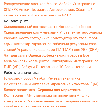
Распределение звонков
Манго Мобайл
Интеграция с
ОПДкРК
Автоинформатор
Автосекретарь
Обратный
звонок с сайта
Все возможности ВАТС
Контакт-центр
Омниканальный контакт-центр
Исходящий обзвон
Омниканальные коммуникации
Управление персоналом
Рабочее место сотрудника
Конструктор отчетов
Робот-
администратор
Управление рабочими ресурсами
База
знаний
Управление сделками
ПИП (API) для УВК (CRM)
Чат для сайта
Оценка эффективности работы
Все
возможности колл-центра
Интеграции
Интеграции по
ПИП (API)
Вебхуки
Интеграция с 1С
Все интеграции
Роботы и аналитика
Голосовой робот
Чат-бот
Речевая аналитика
Искусственный интеллект
Управление качеством (QM)
Бизнес-аналитика
Сервисы для маркетинга
Коллтрекинг
Мультиканальная аналитика
Анализ
конкурентов
Сквозная аналитика
Товарная аналитика