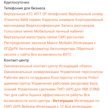
Круглосуточно
Телефония для бизнеса
Виртуальная АТС
ИПТ (IP-телефония)
Виртуальный номер
Этикетка
МАВ сервис
Карусель номеров
Корпоративный
мессенджер
Видеоконференции
Запись разговоров
Голосовое меню
Мобильный личный кабинет
Виртуальная магистраль связи
СМС-рассылки
Распределение звонков
Манго Мобайл
Интеграция с
ОПДкРК
Автоинформатор
Автосекретарь
Обратный
звонок с сайта
Все возможности ВАТС
Контакт-центр
Омниканальный контакт-центр
Исходящий обзвон
Омниканальные коммуникации
Управление персоналом
Рабочее место сотрудника
Конструктор отчетов
Робот-
администратор
Управление рабочими ресурсами
База
знаний
Управление сделками
ПИП (API) для УВК (CRM)
Чат для сайта
Оценка эффективности работы
Все
возможности колл-центра
Интеграции
Интеграции по
ПИП (API)
Вебхуки
Интеграция с 1С
Все интеграции