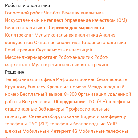
Роботы и аналитика
Голосовой робот
Чат-бот
Речевая аналитика
Искусственный интеллект
Управление качеством (QM)
Бизнес-аналитика
Сервисы для маркетинга
Коллтрекинг
Мультиканальная аналитика
Анализ
конкурентов
Сквозная аналитика
Товарная аналитика
Email-трекинг
Окупаемость инвестиций
Мессенджер‑маркетинг
Робот-аналитик
Робот-
маркетолог
Мультирегиональный коллтрекинг
Решения
Телефонизация офиса
Информационная безопасность
Крупному бизнесу
Красивые номера
Международный
номер
Бесплатный вызов 8−800
Организация удаленной
работы
Все решения
Оборудование
ПУС (SIP) телефоны
стационарные
Веб-камеры
Профессиональные
гарнитуры
Сетевое оборудование
Видео- и конференц-
телефоны
ПУС (SIP) телефоны беспроводные
VoIP
шлюзы
Мобильный Интернет 4G
Мобильные телефоны