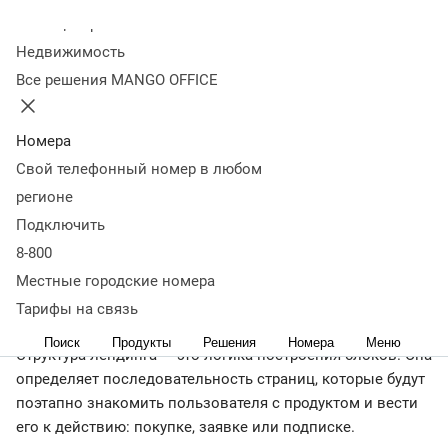
выстроить
Колл-центр
Недвижимость
Все решения MANGO OFFICE
20 июня 2022
29 948
Оглавление
Что такое структура лендинга
Блоки лендинга
Коротко о
Номера
главном
Свой телефонный номер в любом
Конструкторы
лендингов
предлагают большое
регионе
разнообразие шаблонов страниц. Чтобы решить, какие
Подключить
из них стоит использовать, желательно разработать
8-800
структуру лендинга. Поговорим о ней подробнее.
Местные городские номера
Что такое структура лендинга
Тарифы на связь
Поиск
Продукты
Решения
Номера
Меню
Структура лендинга — это логика построения блоков. Она
определяет последовательность страниц, которые будут
поэтапно знакомить пользователя с продуктом и вести
его к действию: покупке, заявке или подписке.