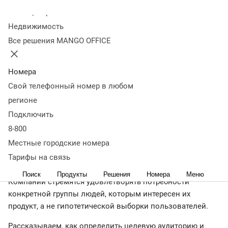
Колл-центр
20 января 2022
56 916
Недвижимость
Оглавление
Все решения MANGO OFFICE
Что такое целевая аудитория и зачем ее
изучать
Характеристики ЦА
Основные виды ЦА
Зачем
сегментировать ЦА
Где искать информацию о
Номера
ЦА
Составление портрета ЦА
Как меняется ЦА
Как
Свой телефонный номер в любом
протестировать ЦА
Сервисы для исследования
регионе
ЦА
Ошибки в определении ЦА
Что важно запомнить
Подключить
← Читать Журнал
8-800
Местные городские номера
Тарифы на связь
Изучать целевую аудиторию необходимо на любой
стадии разработки продукта — от идеи до продвижения.
Поиск
Продукты
Решения
Номера
Меню
Компании стремятся удовлетворять потребности
конкретной группы людей, которым интересен их
продукт, а не гипотетической выборки пользователей.
Рассказываем, как определить целевую аудиторию и