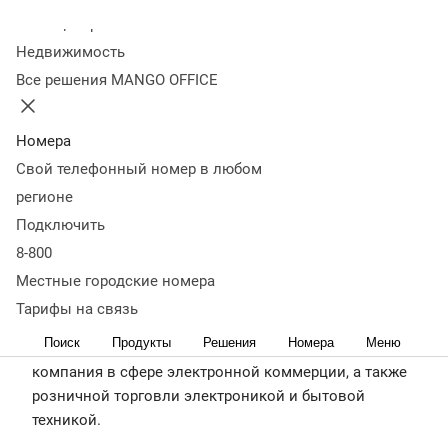
розничной торговли электроникой и бытовой
Колл-центр
техникой.
Недвижимость
https://www.mvideoeldorado.ru/ru/
Все решения MANGO OFFICE
Cправка о
Описание
Результаты
Планы на
компании
кейса
внедрения
будущее
Номера
Свой телефонный номер в любом
регионе
Подключить
8-800
Местные городские номера
Тарифы на связь
Поиск
Продукты
Решения
Номера
Меню
М.Видео-Эльдорадо — это ведущая российская
компания в сфере электронной коммерции, а также
розничной торговли электроникой и бытовой
техникой.