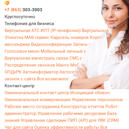
+7 (863)
303-3003
Круглосуточно
Телефония для бизнеса
Виртуальная АТС
ИПТ (IP-телефония)
Виртуальный номер
Этикетка
МАВ сервис
Карусель номеров
Корпоративный
мессенджер
Видеоконференции
Запись разговоров
Голосовое меню
Мобильный личный кабинет
Виртуальная магистраль связи
СМС-рассылки
Распределение звонков
Манго Мобайл
Интеграция с
ОПДкРК
Автоинформатор
Автосекретарь
Обратный
звонок с сайта
Все возможности ВАТС
Контакт-центр
Омниканальный контакт-центр
Исходящий обзвон
Омниканальные коммуникации
Управление персоналом
Рабочее место сотрудника
Конструктор отчетов
Робот-
администратор
Управление рабочими ресурсами
База
знаний
Управление сделками
ПИП (API) для УВК (CRM)
Чат для сайта
Оценка эффективности работы
Все