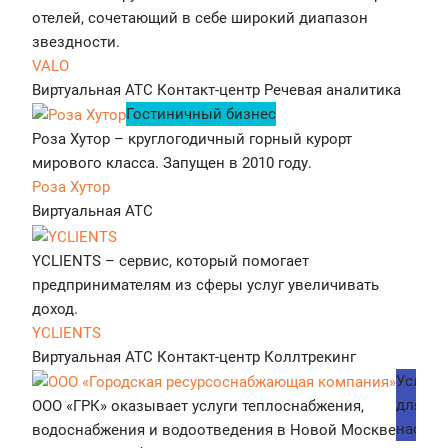
отелей, сочетающий в себе широкий диапазон
звездности.
VALO
Виртуальная АТС
Контакт-центр
Речевая аналитика
Гостиничный бизнес
Роза Хутор – круглогодичный горный курорт
мирового класса. Запущен в 2010 году.
Роза Хутор
Виртуальная АТС
YCLIENTS – сервис, который помогает
предпринимателям из сферы услуг увеличивать
доход.
YCLIENTS
Виртуальная АТС
Контакт-центр
Коллтрекинг
Услуги
для
ООО «ГРК» оказывает услуги теплоснабжения,
населе
водоснабжения и водоотведения в Новой Москве и