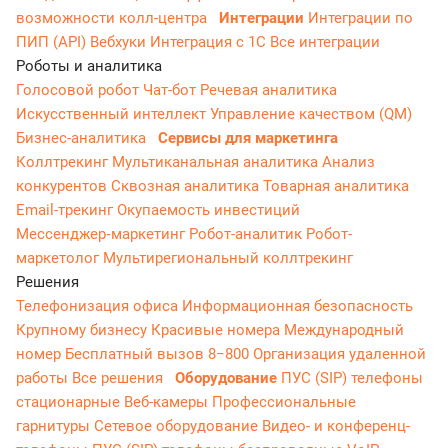
возможности колл-центра
Интеграции
Интеграции по
ПИП (API)
Вебхуки
Интеграция с 1С
Все интеграции
Роботы и аналитика
Голосовой робот
Чат-бот
Речевая аналитика
Искусственный интеллект
Управление качеством (QM)
Бизнес-аналитика
Сервисы для маркетинга
Коллтрекинг
Мультиканальная аналитика
Анализ
конкурентов
Сквозная аналитика
Товарная аналитика
Email-трекинг
Окупаемость инвестиций
Мессенджер‑маркетинг
Робот-аналитик
Робот-
маркетолог
Мультирегиональный коллтрекинг
Решения
Телефонизация офиса
Информационная безопасность
Крупному бизнесу
Красивые номера
Международный
номер
Бесплатный вызов 8−800
Организация удаленной
работы
Все решения
Оборудование
ПУС (SIP) телефоны
стационарные
Веб-камеры
Профессиональные
гарнитуры
Сетевое оборудование
Видео- и конференц-