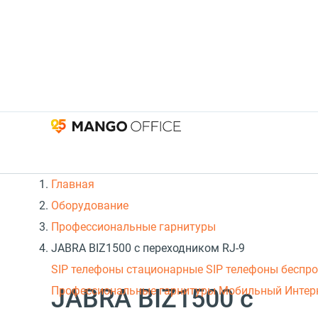
Главная
Оборудование
Профессиональные гарнитуры
JABRA BIZ1500 с переходником RJ-9
SIP телефоны стационарные
SIP телефоны беспр
JABRA BIZ1500 с
Профессиональные гарнитуры
Мобильный Интер