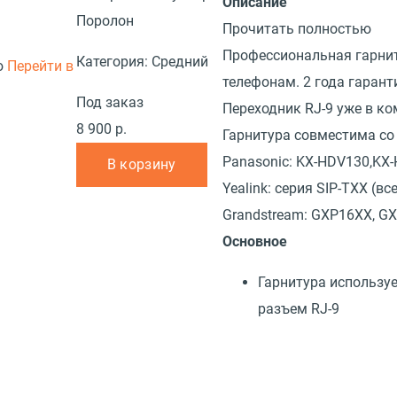
Описание
Поролон
Прочитать полностью
Профессиональная гарнит
Категория:
Средний
ю
Перейти в
телефонам. 2 года гарант
Под заказ
Переходник RJ-9 уже в ко
8 900 р.
Гарнитура совместима с
Panasonic: KX-HDV130,KX
В корзину
Yealink: серия SIP-TXX (в
Grandstream: GXP16XX, G
Основное
Гарнитура используе
разъем RJ-9