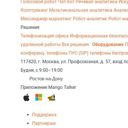
Голосовой робот
Чат-бот
Речевая аналитика
Иск
Коллтрекинг
Мультиканальная аналитика
Анали
Мессенджер‑маркетинг
Робот-аналитик
Робот-м
Решения
Телефонизация офиса
Информационная безопас
удаленной работы
Все решения
Оборудование
П
конференц- телефоны
ПУС (SIP) телефоны беспр
117420, г. Москва, ул. Профсоюзная, д. 57, вход
Будни, с 9:00–19:00
Ростов-на-Дону
Приложение Mango Talker
Поддержка
Партнерам