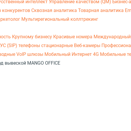
усственный интеллект
Управление качеством (QM)
Бизнес-
з конкурентов
Сквозная аналитика
Товарная аналитика
Em
аркетолог
Мультирегиональный коллтрекинг
ность
Крупному бизнесу
Красивые номера
Международный
УС (SIP) телефоны стационарные
Веб-камеры
Профессиона
оводные
VoIP шлюзы
Мобильный Интернет 4G
Мобильные т
 под вывеской MANGO OFFICE