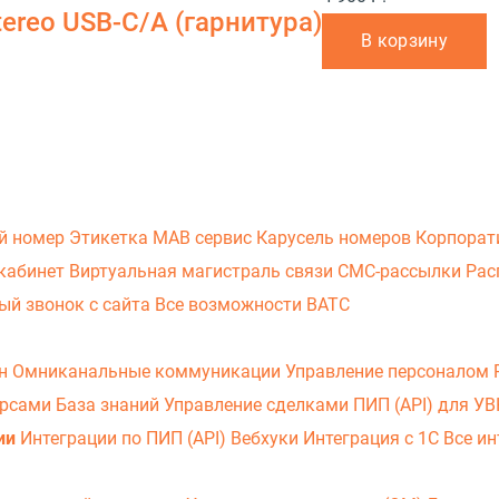
Stereo USB-C/A (гарнитура)
В корзину
й номер
Этикетка
МАВ сервис
Карусель номеров
Корпорат
кабинет
Виртуальная магистраль связи
СМС-рассылки
Рас
ый звонок с сайта
Все возможности ВАТС
он
Омниканальные коммуникации
Управление персоналом
урсами
База знаний
Управление сделками
ПИП (API) для У
ии
Интеграции по ПИП (API)
Вебхуки
Интеграция с 1С
Все ин