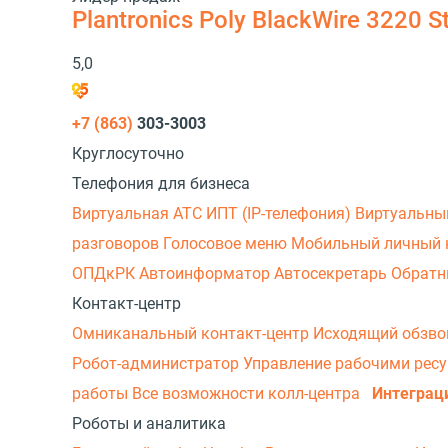
Plantronics Poly BlackWire 3220 
5,0
+7 (863)
303-3003
Круглосуточно
Телефония для бизнеса
Виртуальная АТС
ИПТ (IP-телефония)
Виртуальны
разговоров
Голосовое меню
Мобильный личный 
ОПДкРК
Автоинформатор
Автосекретарь
Обратн
Контакт-центр
Омниканальный контакт-центр
Исходящий обзв
Робот-администратор
Управление рабочими рес
работы
Все возможности колл-центра
Интеграц
Роботы и аналитика