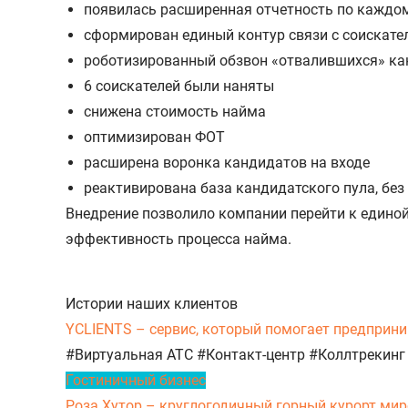
появилась расширенная отчетность по каждо
сформирован единый контур связи с соискат
роботизированный обзвон «отвалившихся» кан
6 соискателей были наняты
снижена стоимость найма
оптимизирован ФОТ
расширена воронка кандидатов на входе
реактивирована база кандидатского пула, без
Внедрение позволило компании перейти к едино
эффективность процесса найма.
Истории наших клиентов
YCLIENTS – сервис, который помогает предприни
#Виртуальная АТС
#Контакт-центр
#Коллтрекинг
Гостиничный бизнес
Роза Хутор – круглогодичный горный курорт миро