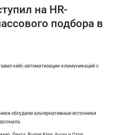
тупил на HR-
ассового подбора в
тавил кейс автоматизации коммуникаций с
ники обсудили альтернативные источники
ерсонала.
ир, Лента, Burger King, Ашан и Ozon.