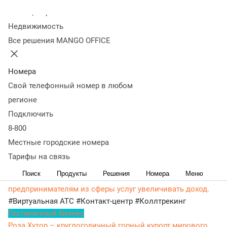
Колл-центр
Изменения распространяются на все соответствующие
Недвижимость
тарифные планы.
Все решения MANGO OFFICE
Новая стоимость на актуальных тарифах составит:
· Пакет 300 - 3,58 руб/мин;
Номера
Свой телефонный номер в любом
· Пакет 600 - 3,35 руб/мин;
регионе
· Пакет 2500 -3,3 руб/мин
Подключить
8-800
Если вы используете архивный тариф, подробную
информацию можно уточнить у вашего персонального
Местные городские номера
менеджера.
Тарифы на связь
Истории наших клиентов
Поиск
Продукты
Решения
Номера
Меню
YCLIENTS – сервис, который помогает
предпринимателям из сферы услуг увеличивать доход.
#Виртуальная АТС
#Контакт-центр
#Коллтрекинг
Гостиничный бизнес
Роза Хутор – круглогодичный горный курорт мирового