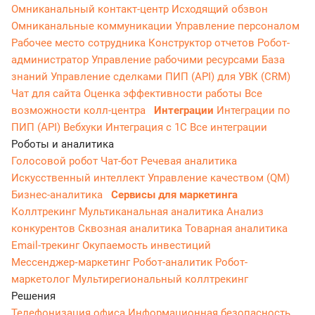
Омниканальный контакт-центр
Исходящий обзвон
Омниканальные коммуникации
Управление персоналом
Рабочее место сотрудника
Конструктор отчетов
Робот-
администратор
Управление рабочими ресурсами
База
знаний
Управление сделками
ПИП (API) для УВК (CRM)
Чат для сайта
Оценка эффективности работы
Все
возможности колл-центра
Интеграции
Интеграции по
ПИП (API)
Вебхуки
Интеграция с 1С
Все интеграции
Роботы и аналитика
Голосовой робот
Чат-бот
Речевая аналитика
Искусственный интеллект
Управление качеством (QM)
Бизнес-аналитика
Сервисы для маркетинга
Коллтрекинг
Мультиканальная аналитика
Анализ
конкурентов
Сквозная аналитика
Товарная аналитика
Email-трекинг
Окупаемость инвестиций
Мессенджер‑маркетинг
Робот-аналитик
Робот-
маркетолог
Мультирегиональный коллтрекинг
Решения
Телефонизация офиса
Информационная безопасность